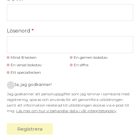
Lösenord
*
Minst 8 tecken
En gemen bokstav
En versal bokstav
En siffra
Ett specialtecken
Ja, jag godkänner!
Jag godkänner att personuppgifter som jag lämnar i samband med
registrering, sparas och används för att genomföra utbildningen
samt att information relaterad till utbildningen skickas via e-post till
mig.
Läs mer om hur vi behandlar data i vår integritetspolicy
Registrera